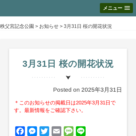
メニュー
S
k
秩父宮記念公園
>
お知らせ
>
3月31日 桜の開花状況
i
p
t
o
c
3月31日 桜の開花状況
o
n
t
Posted on
2025年3月31日
e
n
＊このお知らせの掲載日は2025年3月31日で
t
す。最新情報をご確認下さい。
F
M
T
E
M
Li