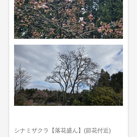
シナミザクラ【落花盛ん】(節花付近)