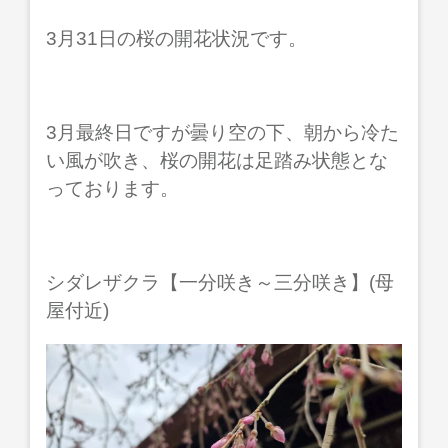
a
e
wi
m
e
n
3月31日の桜の開花状況です。
c
ss
tt
ail
ss
e
e
e
er
a
b
n
g
3月最終日ですが曇り空の下、朝から冷た
o
g
e
い風が吹き、桜の開花は足踏み状態とな
o
er
っております。
k
シダレザクラ【一分咲き～三分咲き】(母
屋付近)