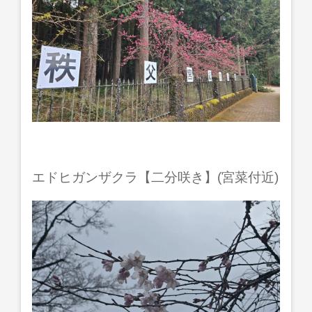
エドヒガンザクラ【二分咲き】(宮菜付近)