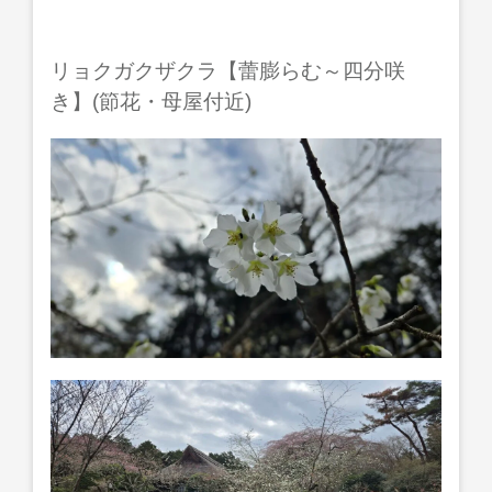
リョクガクザクラ【蕾膨らむ～四分咲
き】(節花・母屋付近)