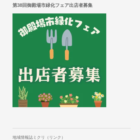
シ
第38回御殿場市緑化フェア出店者募集
ョ
ン
地域情報誌ミクリ（リンク）