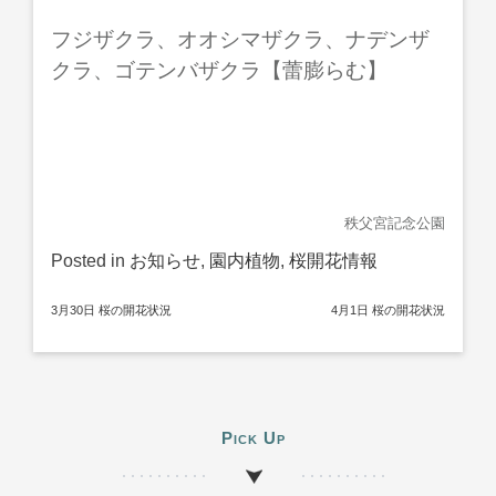
フジザクラ、オオシマザクラ、ナデンザ
クラ、ゴテンバザクラ【蕾膨らむ】
秩父宮記念公園
Posted in
お知らせ
,
園内植物
,
桜開花情報
3月30日 桜の開花状況
4月1日 桜の開花状況
投
稿
ナ
ビ
Pick Up
ゲ
ー