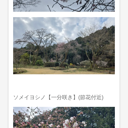
ソメイヨシノ【一分咲き】(節花付近)