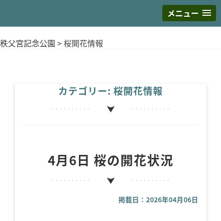
メニュー
S
k
秩父宮記念公園
>
桜開花情報
i
p
t
o
カテゴリー:
桜開花情報
c
o
n
t
e
4月6日 桜の開花状況
n
t
掲載日：2026年04月06日