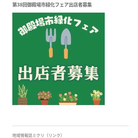
ー
第38回御殿場市緑化フェア出店者募集
シ
ョ
ン
地域情報誌ミクリ（リンク）