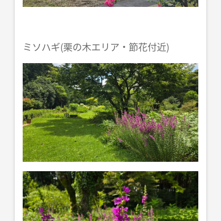
ミソハギ(栗の木エリア・節花付近)