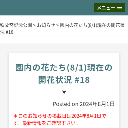
メニュー
S
k
秩父宮記念公園
>
お知らせ
>
園内の花たち(8/1)現在の開花状
i
況 #18
p
t
o
c
o
園内の花たち(8/1)現在の
n
開花状況 #18
t
e
n
t
Posted on
2024年8月1日
＊このお知らせの掲載日は2024年8月1日で
す。最新情報をご確認下さい。