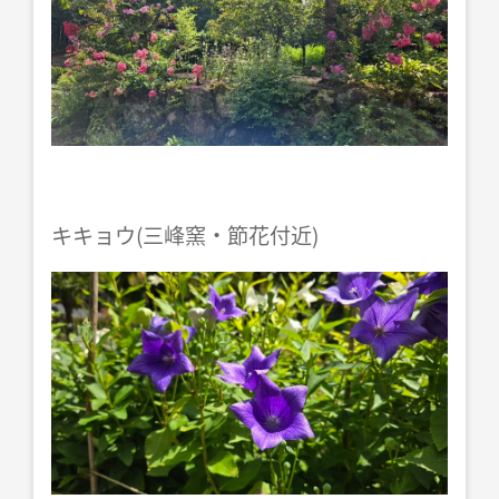
キキョウ(三峰窯・節花付近)