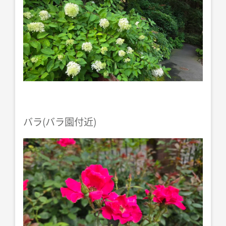
バラ(バラ園付近)