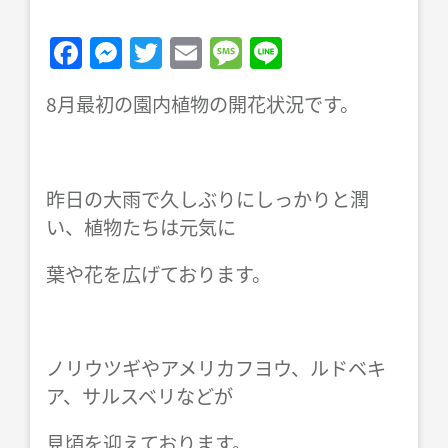
F
M
T
E
M
Li
a
e
w
m
e
n
8月最初の園内植物の開花状況です。
c
ss
itt
ai
ss
e
e
e
er
l
a
b
n
g
昨日の大雨で久しぶりにしっかりと潤
o
g
e
い、植物たちは元気に
o
er
k
葉や花を広げております。
ノリウツギやアメリカフヨウ、ルドベキ
ア、サルスベリなどが
見頃を迎えております。