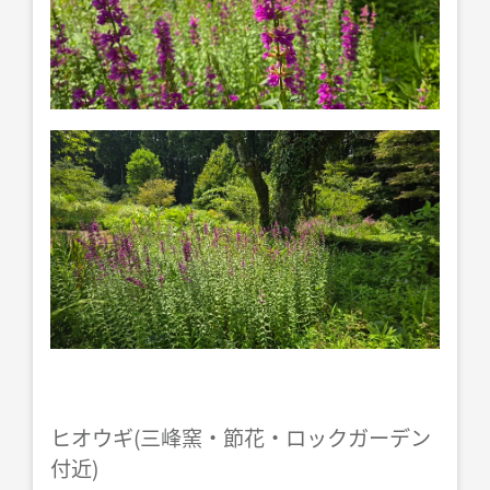
ヒオウギ(三峰窯・節花・ロックガーデン
付近)