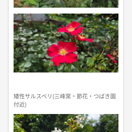
矮性サルスベリ(三峰窯・節花・つばき園
付近)