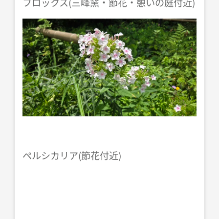
フロックス(三峰窯・節花・憩いの庭付近)
ペルシカリア(節花付近)