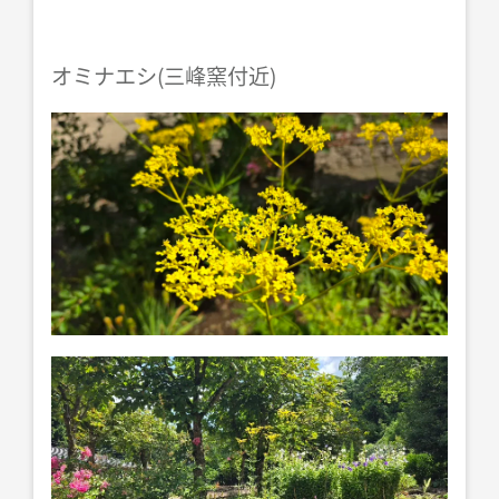
オミナエシ(三峰窯付近)