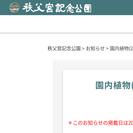
S
k
i
p
t
o
c
秩父宮記念公園
>
お知らせ
>
園内植物(2
o
n
t
e
n
園内植物(
t
＊このお知らせの掲載日は20