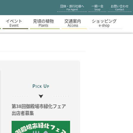
団体・旅行社様へ
一期一会
お問い合わせ
For Agent
Snap
Contact
イベント
見頃の植物
交通案内
ショッピング
Event
Plants
Access
e-shop
Pick Up
第38回御殿場市緑化フェア
出店者募集