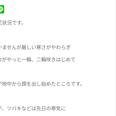
M
Li
n
花状況です。
s
e
いませんが厳しい寒さがやわらぎ
カがやっと一輪、二輪咲きはじめて
が地中から顔を出し始めたところです。
が、ツバキなどは先日の寒気に