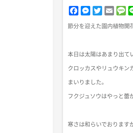
F
M
T
E
a
e
w
m
e
節分を迎えた園内植物開
c
ss
itt
ai
s
e
e
er
l
a
b
n
g
本日は太陽はあまり出て
o
g
e
o
er
クロッカスやリュウキン
k
まいりました。
フクジュソウはやっと蕾
寒さは和らいでおります