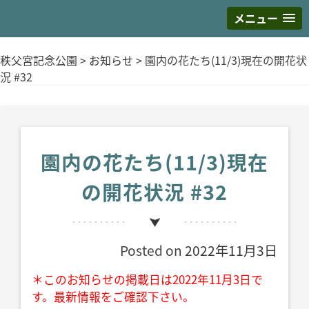
メニュー
S
k
秩父宮記念公園
>
お知らせ
>
園内の花たち(11/3)現在の開花状
i
況 #32
p
t
o
c
o
園内の花たち(11/3)現在
n
の開花状況 #32
t
e
n
t
Posted on
2022年11月3日
＊このお知らせの掲載日は2022年11月3日で
す。最新情報をご確認下さい。