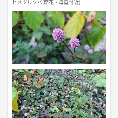
ヒメツルソバ(節花・母屋付近)