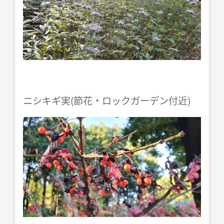
ニシキギ実(節花・ロックガーデン付近)