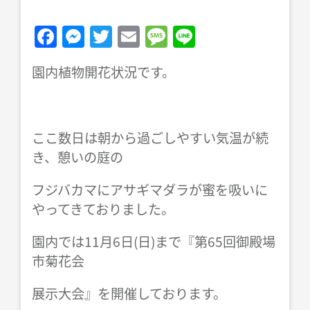
F
M
T
E
M
Li
a
e
w
m
e
n
園内植物開花状況です。
c
ss
itt
ai
ss
e
e
e
er
l
a
b
n
g
ここ数日は朝から過ごしやすい気温が続
o
g
e
き、憩いの庭の
o
er
k
フジバカマにアサギマダラが蜜を吸いに
やってきておりました。
園内では11月6日(日)まで『第65回御殿場
市菊花会
展示大会』を開催しております。