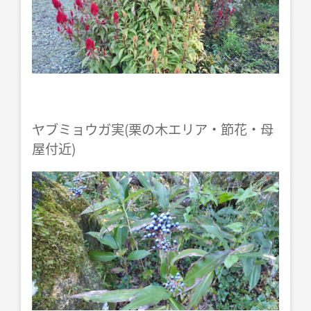
ヤブミョウガ実(栗の木エリア・節花・母
屋付近)