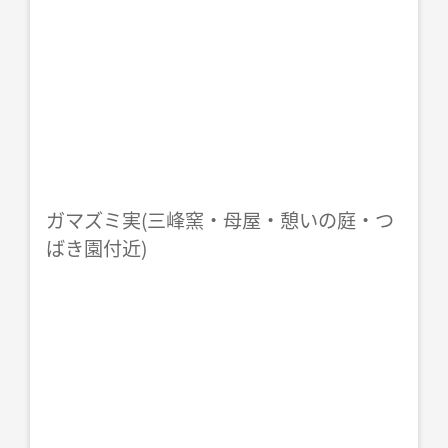
ガマズミ実(三峰窯・母屋・憩いの庭・つ
ばき園付近)