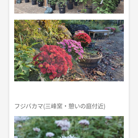
フジバカマ(三峰窯・憩いの庭付近)