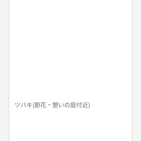
ツバキ(節花・憩いの庭付近)