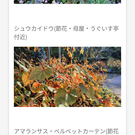
シュウカイドウ(節花・母屋・うぐいす亭
付近)
アマランサス・ベルベットカーテン(節花