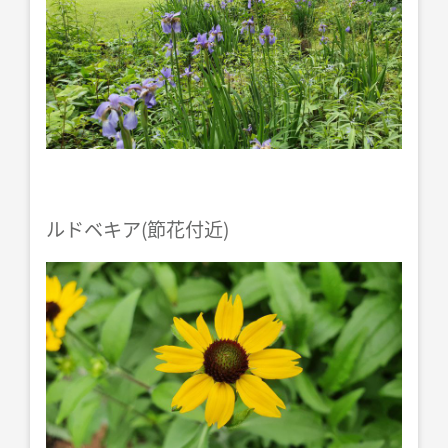
ルドベキア(節花付近)