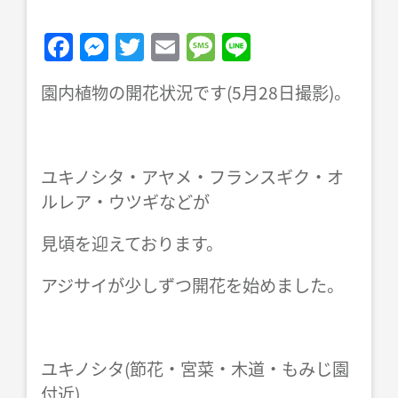
F
M
T
E
M
Li
a
e
w
m
e
n
園内植物の開花状況です(5月28日撮影)。
c
ss
itt
ai
ss
e
e
e
er
l
a
b
n
g
ユキノシタ・アヤメ・フランスギク・オ
o
g
e
ルレア・ウツギなどが
o
er
k
見頃を迎えております。
アジサイが少しずつ開花を始めました。
ユキノシタ(節花・宮菜・木道・もみじ園
付近)