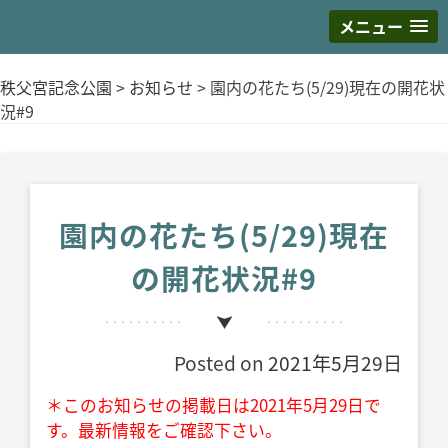
メニュー
S
k
秩父宮記念公園
>
お知らせ
>
園内の花たち(5/29)現在の開花状
i
況#9
p
t
o
c
o
園内の花たち(5/29)現在
n
の開花状況#9
t
e
n
t
Posted on
2021年5月29日
＊このお知らせの掲載日は2021年5月29日で
す。最新情報をご確認下さい。