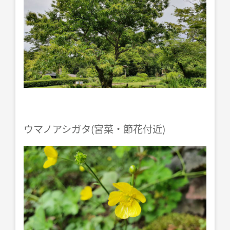
ウマノアシガタ(宮菜・節花付近)