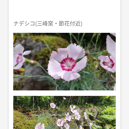
ナデシコ(三峰窯・節花付近)