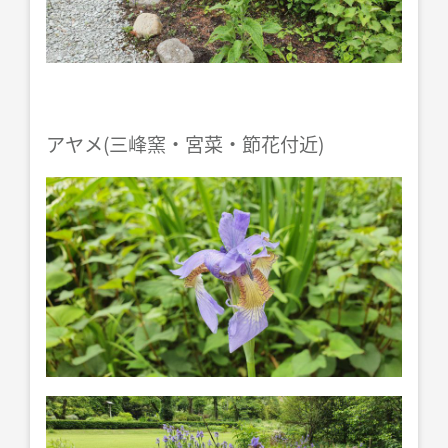
アヤメ(三峰窯・宮菜・節花付近)