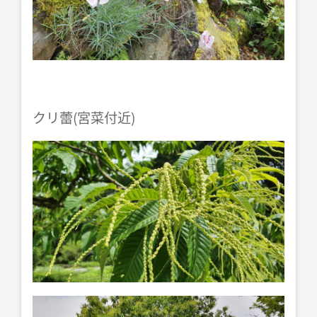
クリ蕾(宮菜付近)