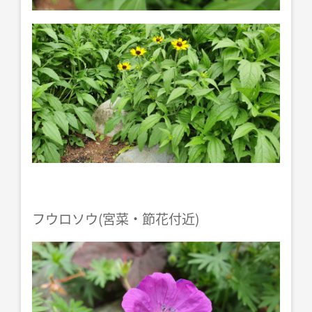
フウロソウ(宮菜・節花付近)