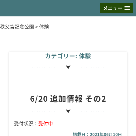
メニュー
S
k
秩父宮記念公園
>
体験
i
p
t
o
カテゴリー:
体験
c
o
n
t
e
6/20 追加情報 その2
n
t
受付状況：
受付中
掲載日：2021年06月10日