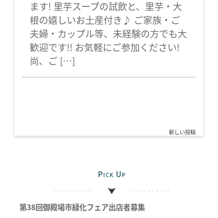
ます! 里芋スープの試飲と、里芋・大
根の嬉しいお土産付き♪ ご家族・ご
夫婦・カップル等、未経験の方でも大
歓迎です!! お気軽にご参加ください!
尚、ご […]
新しい投稿
投
稿
ナ
Pick Up
ビ
ゲ
ー
第38回御殿場市緑化フェア出店者募集